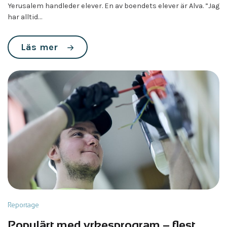
Yerusalem handleder elever. En av boendets elever är Alva. ”Jag
har alltid…
Läs mer
Reportage
Populärt med yrkesprogram – flest