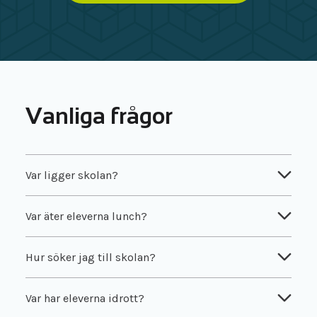
funktionsnedsättning, nivå 2
Funktionsförmåga och
100p
funktionsnedsättning, nivå 1
Vanliga frågor
Anatomi och fysiologi, nivå 1b
100p
Var ligger skolan?
Var äter eleverna lunch?
Hur söker jag till skolan?
Var har eleverna idrott?