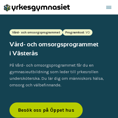
Öppn
Hoppa
navi
till
innehåll
Vård- och omsorgsprogrammet
Programkod:
VO
Vård- och omsorgsprogrammet
i Västerås
På Vård- och omsorgsprogrammet får du en
gymnasieutbildning som leder till yrkesrollen
undersköterska. Du lär dig om människors hälsa,
omsorg och välbefinnande.
Besök oss på Öppet hus