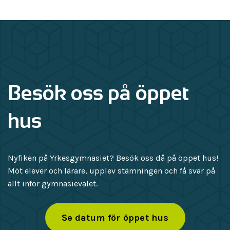
Psykiatri, nivå 1
100p
Engelska, nivå 1
100p
Omvårdnad, nivå 2
100p
Svenska, nivå 3
100p
Omvårdnad, nivå 1
100p
Besök oss på öppet
Svenska, nivå 2
100p
hus
Hälso- och sjukvård, nivå 2
100p
Svenska, nivå 1
100p
Hälso- och sjukvård, nivå 1
100p
Nyfiken på Yrkesgymnasiet? Besök oss då på öppet hus!
Möt elever och lärare, upplev stämningen och få svar på
allt inför gymnasievalet.
Gerontologi och geriatrik, nivå 1
100p
Se datum för öppet hus
Funktionsförmåga och
100p