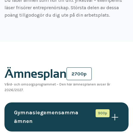
Du läser ämnen som hör till ditt yrkesval – exempelvis
läser frisörer entreprenörskap. Största delen av dessa
poäng tillgodogör du dig ute på din arbetsplats.
Ämnesplan
2700p
Vård- och omsorgsprogrammet
–
Den här ämnesplanen avser år
2026/2027.
Gymnasiegemensamma
900p
ämnen