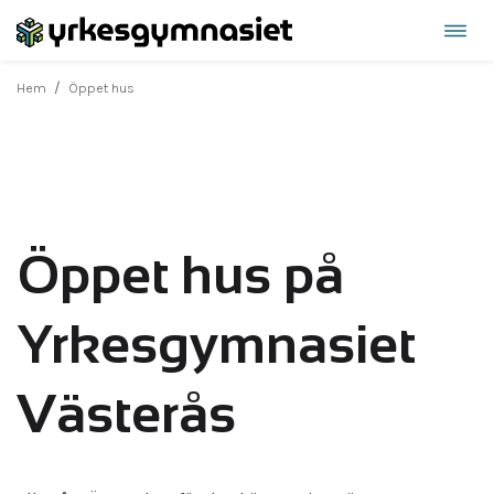
Öppn
Hoppa
navi
till
/
Hem
Öppet hus
innehåll
Öppet hus på
Yrkesgymnasiet
Västerås