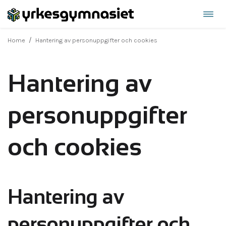
Öppn
Hoppa
navi
till
/
Home
Hantering av personuppgifter och cookies
innehåll
Hantering av
personuppgifter
och cookies
Hantering av
personuppgifter och