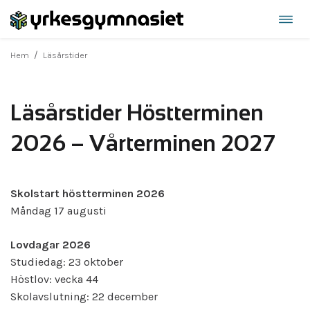
Öppn
Hoppa
navi
till
/
Hem
Läsårstider
innehåll
Läsårstider Höstterminen
2026 – Vårterminen 202
7
Skolstart höstterminen 2026
Måndag 17 augusti
Lovdagar 2026
Studiedag: 23 oktober
Höstlov: vecka 44
Skolavslutning: 22 december