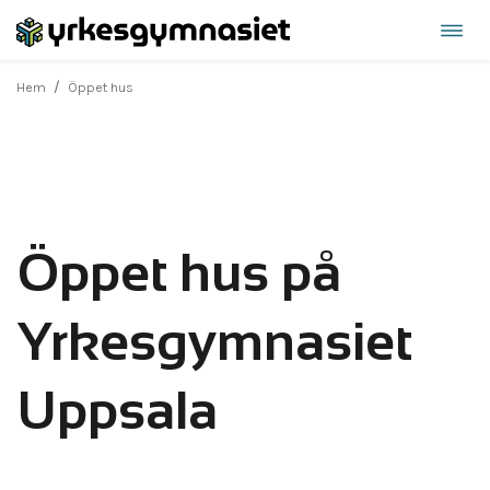
Öppn
Hoppa
navi
till
/
Hem
Öppet hus
innehåll
Öppet hus på
Yrkesgymnasiet
Uppsala