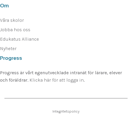
Om
Våra skolor
Jobba hos oss
Edukatus Alliance
Nyheter
Progress
Progress är vårt egenutvecklade intranät för lärare, elever
och föräldrar.
Klicka här för att logga in
.
Integritetspolicy
©
Upphovsrätt 2026 Yrkesgymnasiet Uppsala Alla rättigheter reserverade