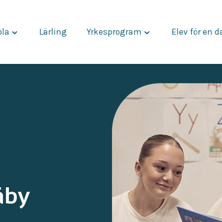
ola
Lärling
Yrkesprogram
Elev för en 
Toggle
Toggle
"Vår
"Yrkesprogram"
skola"
menu
menu
äby