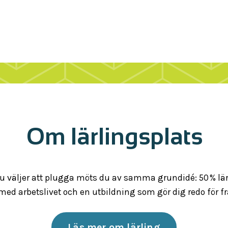
Om lärlingsplats
u väljer att plugga möts du av samma grundidé: 50 % lär
med arbetslivet och en utbildning som gör dig redo för f
Läs mer om lärling