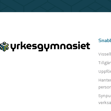
Snab
Vissel
Tillgä
Uppfö
Hanter
person
Synpu
verks