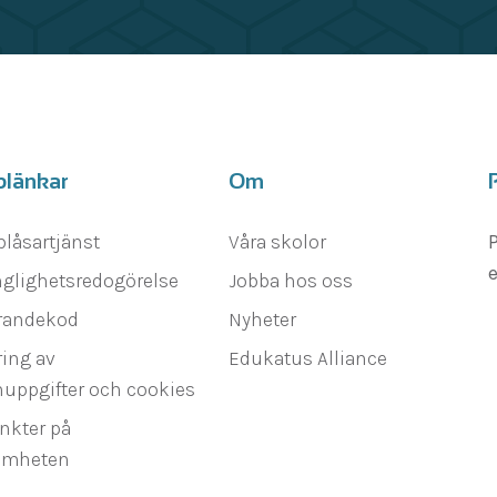
blänkar
Om
blåsartjänst
Våra skolor
P
e
nglighetsredogörelse
Jobba hos oss
randekod
Nyheter
ing av
Edukatus Alliance
uppgifter och cookies
nkter på
amheten