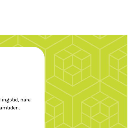
lingstid, nära
ramtiden.