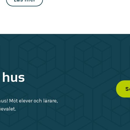
 hus
S
s! Möt elever och lärare,
evalet.