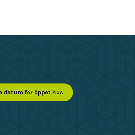
e datum för öppet hus