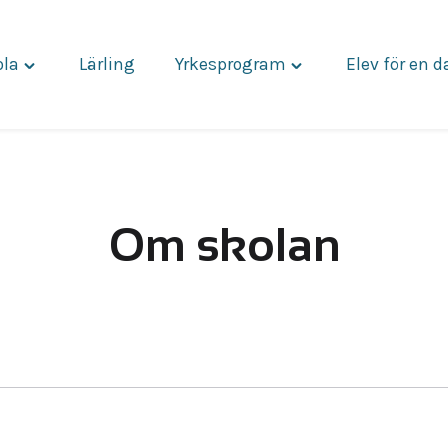
ola
Lärling
Yrkesprogram
Elev för en 
Toggle
Toggle
"Vår
"Yrkesprogram"
skola"
menu
menu
Om skolan