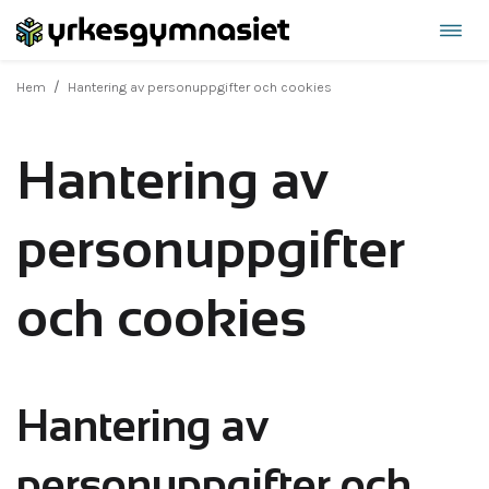
Öppn
Hoppa
navi
till
/
Hem
Hantering av personuppgifter och cookies
innehåll
Hantering av
personuppgifter
och cookies
Hantering av
personuppgifter och