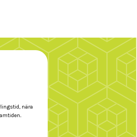
lingstid, nära
ramtiden.