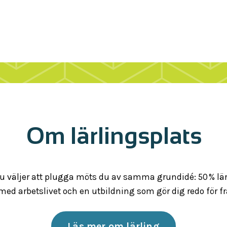
Om lärlingsplats
u väljer att plugga möts du av samma grundidé: 50 % lär
med arbetslivet och en utbildning som gör dig redo för f
Läs mer om lärling