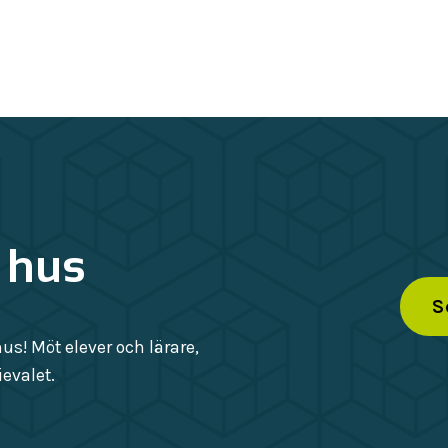
 hus
S
s! Möt elever och lärare,
evalet.