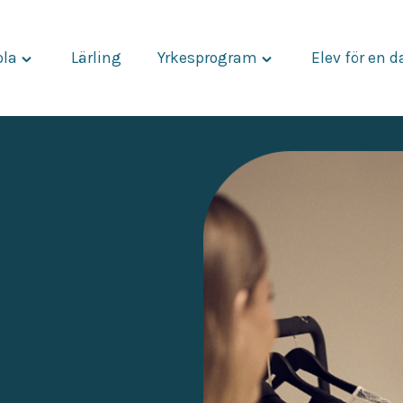
ola
Lärling
Yrkesprogram
Elev för en 
Toggle
Toggle
"Vår
"Yrkesprogram"
skola"
menu
menu