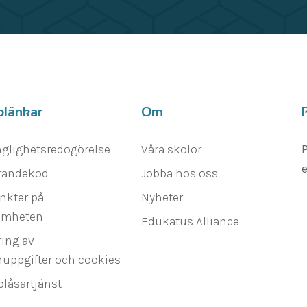
blänkar
Om
nglighetsredogörelse
Våra skolor
P
e
randekod
Jobba hos oss
nkter på
Nyheter
amheten
Edukatus Alliance
ing av
uppgifter och cookies
blåsartjänst