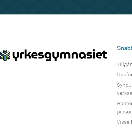
Snab
Tillgä
Uppfö
Synpu
verks
Hanter
person
Vissel