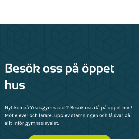
100p
Engelska, nivå 1
100p
småreparationer, nivå 1
Individuellt val
200p
Svenska, nivå 3
100p
Fordonslackeringsteknik, nivå 1
200p
Svenska, nivå 2
100p
Fordonslackering, nivå 2
200p
Besök oss på öppet
Svenska, nivå 1
100p
hus
Nyfiken på Yrkesgymnasiet? Besök oss då på öppet hus!
Möt elever och lärare, upplev stämningen och få svar på
allt inför gymnasievalet.