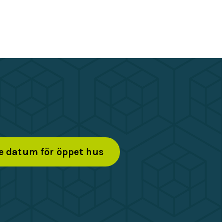
e datum för öppet hus