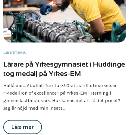
Lärarintervju
Lärare på Yrkesgymnasiet i Huddinge
tog medalj på Yrkes-EM
Hallå där… Abullah Tumturk! Grattis till utmärkelsen
”Medallion of excellence” på Yrkes-EM i Herning i
grenen lastbilsteknik. Hur känns det att få det priset? –
Jag är nöjd med min insats.…
Läs mer