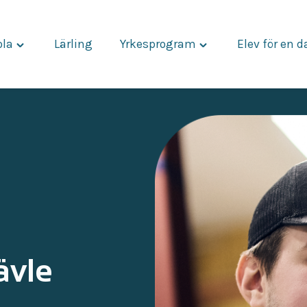
ola
Lärling
Yrkesprogram
Elev för en 
Toggle
Toggle
"Vår
"Yrkesprogram"
skola"
menu
menu
ävle