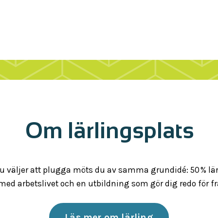
Om lärlingsplats
u väljer att plugga möts du av samma grundidé: 50 % lär
med arbetslivet och en utbildning som gör dig redo för f
Läs mer om lärling