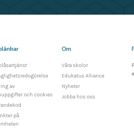
blänkar
Om
blåsartjänst
Våra skolor
P
e
nglighetsredogörelse
Edukatus Alliance
ing av
Nyheter
uppgifter och cookies
Jobba hos oss
randekod
nkter på
amheten