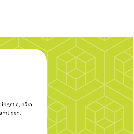
lingstid, nära
ramtiden.