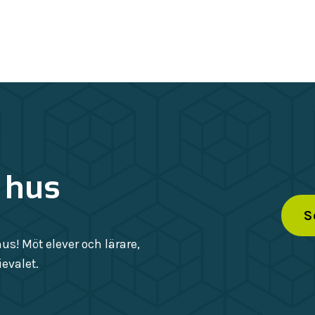
 hus
S
s! Möt elever och lärare,
evalet.