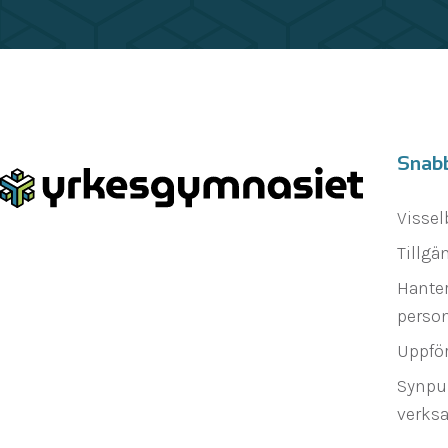
Snab
Vissel
Tillgä
Hanter
person
Uppfö
Synpu
verks