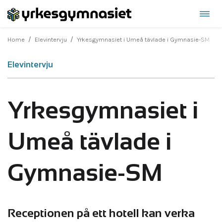
Öppn
Hoppa
navi
till
/
/
Home
Elevintervju
Yrkesgymnasiet i Umeå tävlade i Gymnasie-SM
innehåll
Elevintervju
Yrkesgymnasiet i
Umeå tävlade i
Gymnasie-SM
Receptionen på ett hotell kan verka