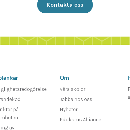
Kontakta oss
blänkar
Om
nglighetsredogörelse
Våra skolor
P
e
randekod
Jobba hos oss
nkter på
Nyheter
amheten
Edukatus Alliance
ing av