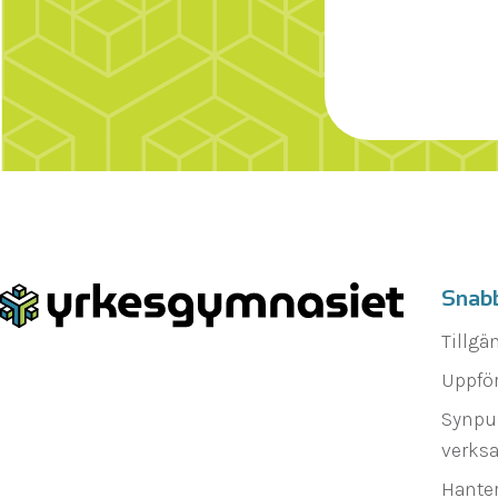
Snab
Tillgä
Uppfö
Synpu
verks
Hanter