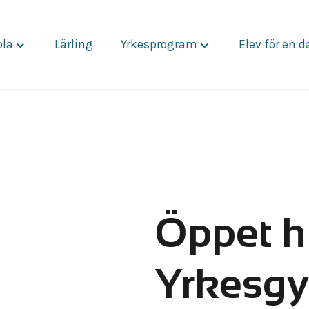
ola
Lärling
Yrkesprogram
Elev för en 
Toggle
Toggle
"Vår
"Yrkesprogram"
skola"
menu
menu
Öppet h
Yrkesgy