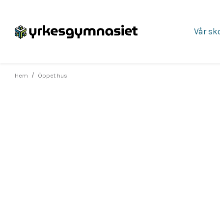
Vår sk
Hoppa
till
innehåll
/
Hem
Öppet hus