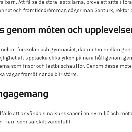
a barn. Att få se de stora lastbilarna, prova att sitta i 
enhet och framtidsdrömmar, säger Inan Senturk, rektor p
s genom möten och upplevelse
mellan förskolan och gymnasiet, där möten mellan genera
möjlighet att upptäcka olika yrken på nära håll genom g
llerna som frisör och lastbilschaufför. Genom dessa mö
ka vägar framåt när de blir större.
 engagemang
llfälle att använda sina kunskaper i en ny miljö och mö
er fram som särskilt värdefullt: