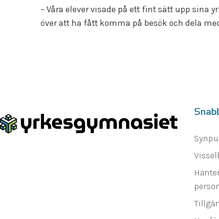
– Våra elever visade på ett fint sätt upp sina 
över att ha fått komma på besök och dela med
Snab
Synpu
Vissel
Hanter
person
Tillgä