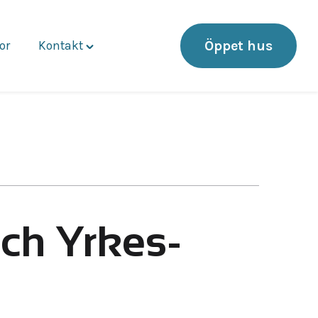
Öppet hus
or
Kontakt
Toggle
"Kontakt"
menu
och Yrkes­