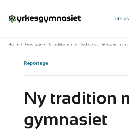
Om os
Hoppa
till
innehåll
/
/
Home
Reportage
Ny tradition mellan förskola och Yrkes­gymnasiet
Reportage
Ny tradition 
gymnasiet