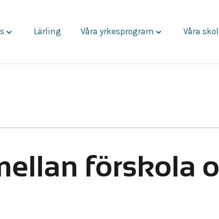
s
Lärling
Våra yrkesprogram
Våra skol
Toggle
Toggle
"Om
"Våra
oss"
yrkesprogram"
menu
menu
mellan förskola 