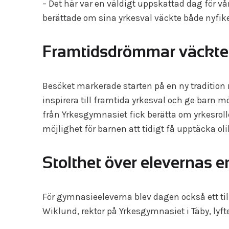
– Det här var en väldigt uppskattad dag för vår
berättade om sina yrkesval väckte både nyfik
Framtidsdrömmar väckte
Besöket markerade starten på en ny tradition 
inspirera till framtida yrkesval och ge barn 
från Yrkesgymnasiet fick berätta om yrkesro
möjlighet för barnen att tidigt få upptäcka oli
Stolthet över elevernas
För gymnasieeleverna blev dagen också ett ti
Wiklund, rektor på Yrkesgymnasiet i Täby, lyft