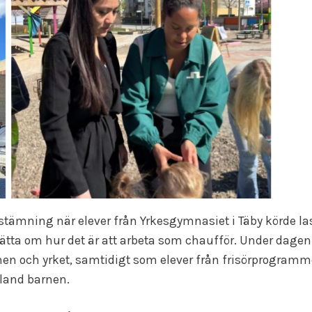
 stämning när elever från Yrkesgymnasiet i Täby körde last
tta om hur det är att arbeta som chaufför. Under dagen fic
nen och yrket, samtidigt som elever från frisörprogramme
bland barnen.