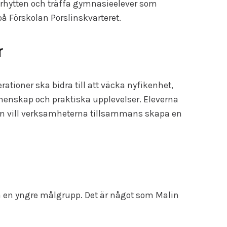
förarhytten och träffa gymnasieelever som
å Förskolan Porslinskvarteret.
r
tioner ska bidra till att väcka nyfikenhet,
emenskap och praktiska upplevelser. Eleverna
ten vill verksamheterna tillsammans skapa en
ta en yngre målgrupp. Det är något som Malin