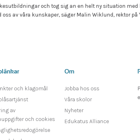
yrkesutbildningar och tog sig an en helt ny situation med 
 oss av våra kunskaper, säger Malin Wiklund, rektor på 
blänkar
Om
nkter och klagomål
Jobba hos oss
P
e
blåsartjänst
Våra skolor
ing av
Nyheter
uppgifter och cookies
Edukatus Alliance
nglighetsredogörelse