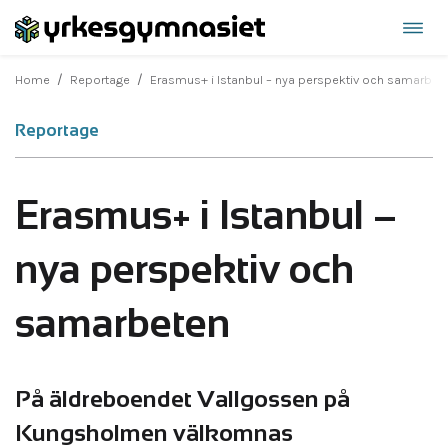
Öppn
Hoppa
navi
till
/
/
Home
Reportage
Erasmus+ i Istanbul – nya perspektiv och samarbet
innehåll
Reportage
Erasmus+ i Istanbul –
nya perspektiv och
samarbeten
På äldreboendet Vallgossen på
Kungsholmen välkomnas