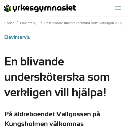
Öppn
Hoppa
navi
till
/
/
Home
Elevintervju
En blivande undersköterska som verkligen vill hjälp
innehåll
Elevintervju
En blivande
undersköterska som
verkligen vill hjälpa!
På äldreboendet Vallgossen på
Kungsholmen välkomnas