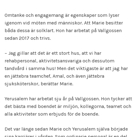
Omtanke och engagemang är egenskaper som lyser
igenom vid möten med människor. Att Marie besitter
båda dessa är solklart. Hon har arbetat på Vallgossen
sedan 2017 och trivs.
– Jag gillar att det är ett stort hus, att vi har
rehabpersonal, aktivitetsansvariga och dessutom
tandvård i samma hus! Men det viktigaste är att jag har
en jättebra teamchef, Amal, och även jättebra
sjuksköterskor, berättar Marie.
Yerusalem har arbetat sju år på Vallgossen. Hon tycker att
det bästa med boendet är miljön, kollegorna, teamet och
alla aktiviteter som erbjuds för de boende.
Det var länge sedan Marie och Yerusalem själva började
sina karriärer i vården. Som ordinarie personal är en del