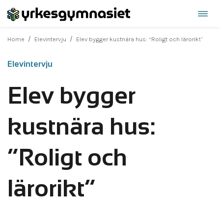
Öppn
Hoppa
navi
till
/
/
Home
Elevintervju
Elev bygger kustnära hus: “Roligt och lärorikt”
innehåll
Elevintervju
Elev bygger
kustnära hus:
“Roligt och
lärorikt”